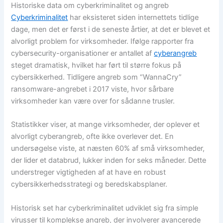
Historiske data om cyberkriminalitet og angreb
Cyberkriminalitet
har eksisteret siden internettets tidlige
dage, men det er først i de seneste årtier, at det er blevet et
alvorligt problem for virksomheder. Ifølge rapporter fra
cybersecurity-organisationer er antallet af
cyberangreb
steget dramatisk, hvilket har ført til større fokus på
cybersikkerhed. Tidligere angreb som “WannaCry”
ransomware-angrebet i 2017 viste, hvor sårbare
virksomheder kan være over for sådanne trusler.
Statistikker viser, at mange virksomheder, der oplever et
alvorligt cyberangreb, ofte ikke overlever det. En
undersøgelse viste, at næsten 60% af små virksomheder,
der lider et databrud, lukker inden for seks måneder. Dette
understreger vigtigheden af at have en robust
cybersikkerhedsstrategi og beredskabsplaner.
Historisk set har cyberkriminalitet udviklet sig fra simple
virusser til komplekse angreb, der involverer avancerede