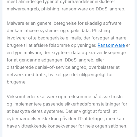
mest almindelige typer af cyberhændelser inkluderer
malwareangreb, phishing, ransomware og DDoS-angreb.
Malware er en generel betegnelse for skadelig software,
der kan inficere systemer og stjæle data. Phishing
involverer ofte bedrageriske e-mails, der forsøger at narre
brugere til at afsløre følsomme oplysninger.
Ransomware
er
en type malware, der krypterer data og kræver løsepenge
for at gendanne adgangen. DDoS-angreb, eller
distribuerede denial-of-service angreb, overbelaster et
netværk med trafik, hvilket gør det utilgængeligt for
brugerne.
Virksomheder skal være opmærksomme på disse trusler
og implementere passende sikkerhedsforanstaltninger for
at beskytte deres systemer. Det er vigtigt at forstå, at
cyberhændelser ikke kun påvirker IT-afdelinger, men kan
have vidtrækkende konsekvenser for hele organisationen.