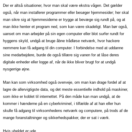
Der er altså situationer, hvor man skal være ekstra vågen. Det gælder
også, når man installerer programmer eller besøger hjemmesider; her skal
man sikre sig at hjemmesiderne er trygge at bevæge sig rundt på, og at
man ikke henter et program ned, som kan være skadeligt. Man bør også,
uanset om man arbejder på sin egen computer eller blot surfer rundt for
hyggens skyld, undgå at bruge åbne trådløse netværk, hvor hackere
nemmere kan få adgang til din computer. I forbindelse med at uddanne
sine medarbejdere, burde de også tillære sig vanen for at låse deres
digitale enheder eller logge af, når de ikke bliver brugt for at undgå
nysgerrige øjne.
Man kan som virksomhed også overveje, om man kan drage fordel af at
lagre de allervigtigste data, og det meste essentielle indhold på maskiner,
som ikke er koblet til internettet. På den måde kan man undgå, at de
kommer i hænderne på en cyberkriminel, i tilfælde af at han eller hun
skulle få adgang til virksomhedens netværk og computere, på trods af de
mange foranstaltninger og sikkerhedspakker, der er sat i værk.
Hvis uheldet er ude