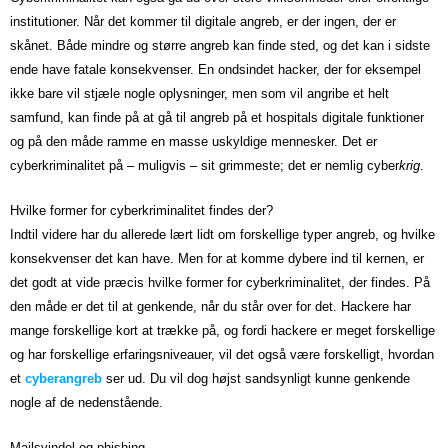
institutioner. Når det kommer til digitale angreb, er der ingen, der er
skånet. Både mindre og større angreb kan finde sted, og det kan i sidste
ende have fatale konsekvenser. En ondsindet hacker, der for eksempel
ikke bare vil stjæle nogle oplysninger, men som vil angribe et helt
samfund, kan finde på at gå til angreb på et hospitals digitale funktioner
og på den måde ramme en masse uskyldige mennesker. Det er
cyberkriminalitet på – muligvis – sit grimmeste; det er nemlig cyber
krig
.
Hvilke former for cyberkriminalitet findes der?
Indtil videre har du allerede lært lidt om forskellige typer angreb, og hvilke
konsekvenser det kan have. Men for at komme dybere ind til kernen, er
det godt at vide præcis hvilke former for cyberkriminalitet, der findes. På
den måde er det til at genkende, når du står over for det. Hackere har
mange forskellige kort at trække på, og fordi hackere er meget forskellige
og har forskellige erfaringsniveauer, vil det også være forskelligt, hvordan
et
cyberangreb
ser ud. Du vil dog højst sandsynligt kunne genkende
nogle af de nedenstående.
Mailsvindel og phishing