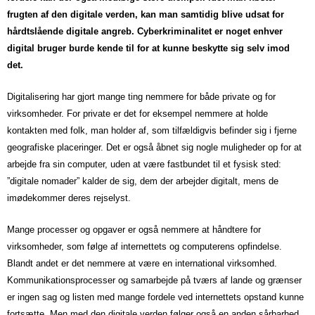
frugten af den digitale verden, kan man samtidig blive udsat for
hårdtslående digitale angreb. Cyberkriminalitet er noget enhver
digital bruger burde kende til for at kunne beskytte sig selv imod
det.
Digitalisering har gjort mange ting nemmere for både private og for
virksomheder. For private er det for eksempel nemmere at holde
kontakten med folk, man holder af, som tilfældigvis befinder sig i fjerne
geografiske placeringer. Det er også åbnet sig nogle muligheder op for at
arbejde fra sin computer, uden at være fastbundet til et fysisk sted:
”digitale nomader” kalder de sig, dem der arbejder digitalt, mens de
imødekommer deres rejselyst.
Mange processer og opgaver er også nemmere at håndtere for
virksomheder, som følge af internettets og computerens opfindelse.
Blandt andet er det nemmere at være en international virksomhed.
Kommunikationsprocesser og samarbejde på tværs af lande og grænser
er ingen sag og listen med mange fordele ved internettets opstand kunne
fortsætte. Men med den digitale verden følger også en anden sårbarhed