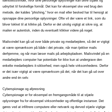
identitetssvindel, hvor dine personlige oplysninger kan blive stjålet og
udnyttet til forskellige formål. Det kan for eksempel ske ved brug den
metode, der kaldes ”phishing,” hvor en mail eller besked har til hensigt at
opsnappe dine personlige oplysninger. Ofte vil der være et link, som du
bliver lokket til at klikke på. Derfor er det utrolig vigtigt at sikre sig, at
mailen er autentisk, inden du eventuelt klikker videre på noget.
Mailsvindel kan gå ud over både private og medarbejdere, så det er vigtigt
at være opmærksom på både i det private, når man tjekker mails
derhjemme, og når man læser mails på arbejdspladsen. Mailsvindel på en
medarbejders computer har potentiale for ikke kun at undergrave den
enkelte medarbejders it-sikkerhed, men også hele virksomhedens. Derfor
er det især vigtigt at være opmærksom på det, når det kan gå ud over
andre end én selv.
Cyberspionage og afpresning
Cyberspionage
er for eksempel en fremgangsmåde til at stjæle
oplysninger fra for eksempel virksomheder og offentlige instanser. Det
gøres ved at infiltrere computere eller netværk og derved stjæle vigtige