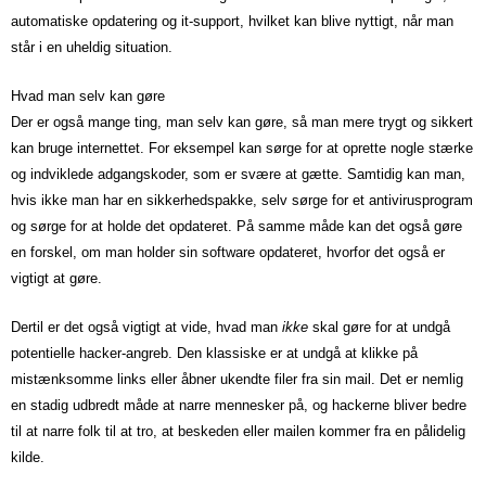
automatiske opdatering og it-support, hvilket kan blive nyttigt, når man
står i en uheldig situation.
Hvad man selv kan gøre
Der er også mange ting, man selv kan gøre, så man mere trygt og sikkert
kan bruge internettet. For eksempel kan sørge for at oprette nogle stærke
og indviklede adgangskoder, som er svære at gætte. Samtidig kan man,
hvis ikke man har en sikkerhedspakke, selv sørge for et antivirusprogram
og sørge for at holde det opdateret. På samme måde kan det også gøre
en forskel, om man holder sin software opdateret, hvorfor det også er
vigtigt at gøre.
Dertil er det også vigtigt at vide, hvad man
ikke
skal gøre for at undgå
potentielle hacker-angreb. Den klassiske er at undgå at klikke på
mistænksomme links eller åbner ukendte filer fra sin mail. Det er nemlig
en stadig udbredt måde at narre mennesker på, og hackerne bliver bedre
til at narre folk til at tro, at beskeden eller mailen kommer fra en pålidelig
kilde.