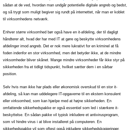
sådan at de ved, hvordan man undgår potentielle digitale angreb og bedst,
og så trygt som muligt begiver sig rundt på internettet, når man er koblet
til virksomhedens netværk.
Enhver større virksomhed bør også have en it-afdeling, der til dagligt
håndterer alt, hvad der har med IT at gøre og beskytte virksomhedens
afdelinger imod angreb. Det er nok mere lukrativt for en kriminel at få
foden indenfor en stor virksomhed, men det betyder ikke, at de mindre
virksomheder bliver skånet. Mange mindre virksomheder får ikke styr på
sikkerheden fra et tidligt tidspunkt, hvilket sætter dem i en sårbar
position.
Selv hvis man ikke har plads eller økonomisk overskud til en stor it-
afdeling, så kan man uddelegere IT-opgaverne til en ekstern konsulent
eller virksomhed, som kan hjælpe med at højne sikkerheden. En
omfattende sikkerhedspakke er også essentiel som led i stærkere it-
beskyttelse. En sådan pakke vil typisk inkludere et antivirusprogram,
som vil hindre virus i at blive installeret på computeren. En
sikkerhedspakke vil som oftest også inkludere sikkerhedskopieringer,