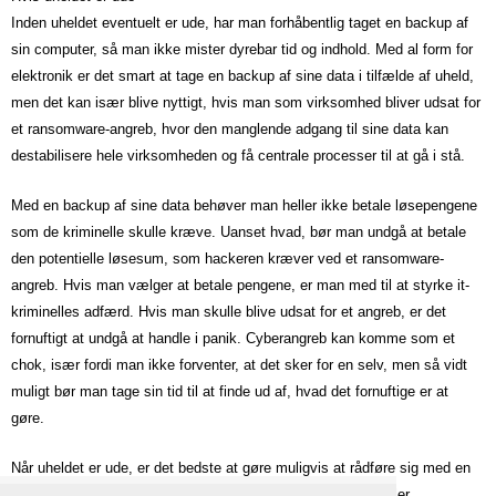
Inden uheldet eventuelt er ude, har man forhåbentlig taget en backup af
sin computer, så man ikke mister dyrebar tid og indhold. Med al form for
elektronik er det smart at tage en backup af sine data i tilfælde af uheld,
men det kan især blive nyttigt, hvis man som virksomhed bliver udsat for
et ransomware-angreb, hvor den manglende adgang til sine data kan
destabilisere hele virksomheden og få centrale processer til at gå i stå.
Med en backup af sine data behøver man heller ikke betale løsepengene
som de kriminelle skulle kræve. Uanset hvad, bør man undgå at betale
den potentielle løsesum, som hackeren kræver ved et ransomware-
angreb. Hvis man vælger at betale pengene, er man med til at styrke it-
kriminelles adfærd. Hvis man skulle blive udsat for et angreb, er det
fornuftigt at undgå at handle i panik. Cyberangreb kan komme som et
chok, især fordi man ikke forventer, at det sker for en selv, men så vidt
muligt bør man tage sin tid til at finde ud af, hvad det fornuftige er at
gøre.
Når uheldet er ude, er det bedste at gøre muligvis at rådføre sig med en
ekspert, der forhåbentligt kan hjælpe det individuelle offer eller