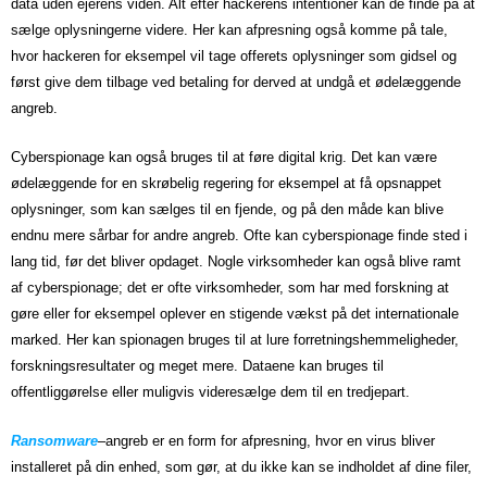
data uden ejerens viden. Alt efter hackerens intentioner kan de finde på at
sælge oplysningerne videre. Her kan afpresning også komme på tale,
hvor hackeren for eksempel vil tage offerets oplysninger som gidsel og
først give dem tilbage ved betaling for derved at undgå et ødelæggende
angreb.
Cyberspionage kan også bruges til at føre digital krig. Det kan være
ødelæggende for en skrøbelig regering for eksempel at få opsnappet
oplysninger, som kan sælges til en fjende, og på den måde kan blive
endnu mere sårbar for andre angreb. Ofte kan cyberspionage finde sted i
lang tid, før det bliver opdaget. Nogle virksomheder kan også blive ramt
af cyberspionage; det er ofte virksomheder, som har med forskning at
gøre eller for eksempel oplever en stigende vækst på det internationale
marked. Her kan spionagen bruges til at lure forretningshemmeligheder,
forskningsresultater og meget mere. Dataene kan bruges til
offentliggørelse eller muligvis videresælge dem til en tredjepart.
Ransomware
–
angreb er en form for afpresning, hvor en virus bliver
installeret på din enhed, som gør, at du ikke kan se indholdet af dine filer,