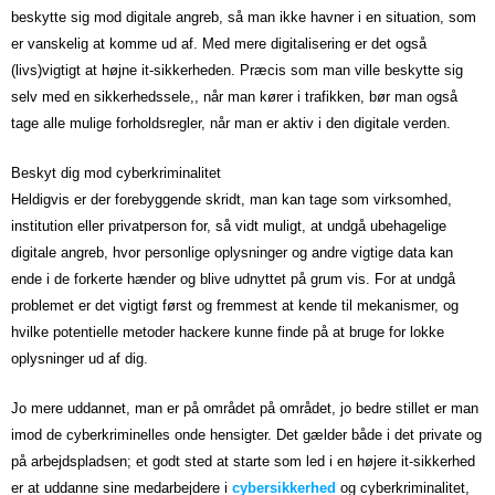
beskytte sig mod digitale angreb, så man ikke havner i en situation, som
er vanskelig at komme ud af. Med mere digitalisering er det også
(livs)vigtigt at højne it-sikkerheden. Præcis som man ville beskytte sig
selv med en sikkerhedssele,, når man kører i trafikken, bør man også
tage alle mulige forholdsregler, når man er aktiv i den digitale verden.
Beskyt dig mod cyberkriminalitet
Heldigvis er der forebyggende skridt, man kan tage som virksomhed,
institution eller privatperson for, så vidt muligt, at undgå ubehagelige
digitale angreb, hvor personlige oplysninger og andre vigtige data kan
ende i de forkerte hænder og blive udnyttet på grum vis. For at undgå
problemet er det vigtigt først og fremmest at kende til mekanismer, og
hvilke potentielle metoder hackere kunne finde på at bruge for lokke
oplysninger ud af dig.
Jo mere uddannet, man er på området på området, jo bedre stillet er man
imod de cyberkriminelles onde hensigter. Det gælder både i det private og
på arbejdspladsen; et godt sted at starte som led i en højere it-sikkerhed
er at uddanne sine medarbejdere i
cybersikkerhed
og cyberkriminalitet,