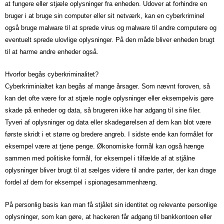
at fungere eller stjæle oplysninger fra enheden. Udover at forhindre en
bruger i at bruge sin computer eller sit netværk, kan en cyberkriminel
også bruge malware til at sprede virus og malware til andre computere og
eventuelt sprede ulovlige oplysninger. På den måde bliver enheden brugt
til at harme andre enheder også.
Hvorfor begås cyberkriminalitet?
Cyberkriminialtet kan begås af mange årsager. Som nævnt foroven, så
kan det ofte være for at stjæle nogle oplysninger eller eksempelvis gøre
skade på enheder og data, så brugeren ikke har adgang til sine filer.
Tyveri af oplysninger og data eller skadegørelsen af dem kan blot være
første skridt i et større og bredere angreb. I sidste ende kan formålet for
eksempel være at tjene penge. Økonomiske formål kan også hænge
sammen med politiske formål, for eksempel i tilfælde af at stjålne
oplysninger bliver brugt til at sælges videre til andre parter, der kan drage
fordel af dem for eksempel i spionagesammenhæng.
På personlig basis kan man få stjålet sin identitet og relevante personlige
oplysninger, som kan gøre, at hackeren får adgang til bankkontoen eller