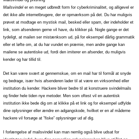
Mailsvindel
er en meget udbredt form for cyberkriminalitet, og alligevel er
det ikke alle internetbrugere, der er opmærksom på det. Du har muligvis
prøvet at modtage en mystisk mail, besked eller spam, der indeholder et
link, som afsenderen gerne vil have, du klikker på. Nogle gange er det
tydeligt, at mailen ser mistænksom ud, på for eksempel dårlig grammatik
eller et løfte om, at du har vundet en præmie, men andre gange kan
mailene se autentiske ud, fordi den imiterer en afsender, du muligvis
kender og har tillid til.
Det kan være svært at gennemskue, om en mail har til formål at snyde
og bedrage, især hvis afsenderen lader til at være en virksomhed eller
institution du kender. Hackere bliver bedre til at konstruere svindelmails
og finder hele tiden nye metoder. Men som oftest vil en autentisk
institution ikke bede dig om at klikke på et link og for eksempel udfylde
dine oplysninger eller ændre en adgangskode, hvilket er en af måderne
hackere vil forsøge at ”fiske” oplysninger ud af dig.
I forlængelse af mailsvindel kan man nemlig også blive udsat for