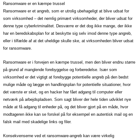
Ransomware er en kæmpe trussel
Ransomware er et angreb, som er utrolig ubehageligt at blive udsat for
som virksomhed – det nemlig primært virksomheder, der bliver udsat for
denne type cyberkriminalitet. Desværre er det dog ikke mange, der ikke
har en beredskabsplan for at beskytte sig selv imod denne type angreb,
eller i tilfælde af at det uheldige skulle ske, at virksomheden bliver udsat
for ransomware.
Ransomware er i forvejen en kæmpe trussel, men den bliver endnu større
på grund af manglende forebyggelse og forberedelse. Især som
virksomhed er det vigtigt at forebygge potentielle angreb på den bedst
mulige måde og lægge en handlingsplan for potentielle situationer, hvor
det værste er sket, og en hacker har fået adgang til computer eller
netværk på arbejdspladsen. Som sagt bliver der hele tiden udviklet nye
måde at få adgang til enheder på, og det bliver gjort på en måde, hvor
modtageren ikke kan se forskel på for eksempel en autentisk mail og en
falsk mail med skadelige links og filer.
Konsekvenserne ved et ransomware-angreb kan være virkelig