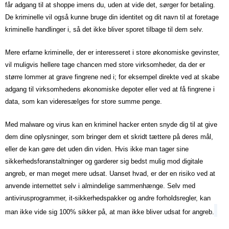
får adgang til at shoppe imens du, uden at vide det, sørger for betaling.
De kriminelle vil også kunne bruge din identitet og dit navn til at foretage
kriminelle handlinger i, så det ikke bliver sporet tilbage til dem selv.
Mere erfarne kriminelle, der er interesseret i store økonomiske gevinster,
vil muligvis hellere tage chancen med store virksomheder, da der er
større lommer at grave fingrene ned i; for eksempel direkte ved at skabe
adgang til virksomhedens økonomiske depoter eller ved at få fingrene i
data, som kan videresælges for store summe penge.
Med malware og virus kan en kriminel hacker enten snyde dig til at give
dem dine oplysninger, som bringer dem et skridt tættere på deres mål,
eller de kan gøre det uden din viden. Hvis ikke man tager sine
sikkerhedsforanstaltninger og garderer sig bedst mulig mod digitale
angreb, er man meget mere udsat. Uanset hvad, er der en risiko ved at
anvende internettet selv i almindelige sammenhænge. Selv med
antivirusprogrammer, it-sikkerhedspakker og andre forholdsregler, kan
man ikke vide sig 100% sikker på, at man ikke bliver udsat for angreb.