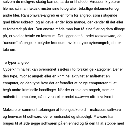
selvom du muligvis stadig kan se, at de er til stede. Virussen krypterer
filerne, så man faktisk mister sine fotografier, tekstlige dokumenter og
andre filer. Ransomware-angreb er en form for angreb, som i stigende
grad bliver udbredt, og alligevel er der ikke mange, der kender til det eller
er forberedt på det. Den eneste måde man kan få sine filer og data tilbage
på, er ved at betale en løsesum. Det ligger altså i ordet
ransomware
, da
”ransom” på engelsk betyder løsesum, hvilken type cyberangreb, der er
tale om.
To typer angreb
Cyberkriminalitet kan overordnet sættes i to forskellige kategorier. Der er
den type, hvor et angreb eller en kriminel aktivitet er målrettet en
computer, og den type hvor det er formålet at bruge computeren til at
begå andre kriminelle handlinger. Når der er tale om angreb, som er
målrettet computere, så er virus eller andet
malware
ofte involveret.
Malware er sammentrækningen af to engelske ord – malicious software –
og henviser til software, der er ondsindet og skadeligt. Malware kan
bruges til at ødelægge softwaren på en enhed og få den til at stoppe med