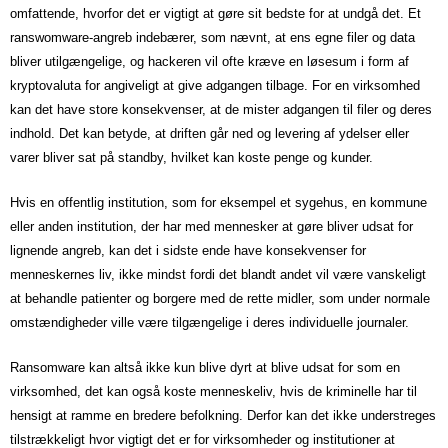
omfattende, hvorfor det er vigtigt at gøre sit bedste for at undgå det. Et
ranswomware-angreb indebærer, som nævnt, at ens egne filer og data
bliver utilgængelige, og hackeren vil ofte kræve en løsesum i form af
kryptovaluta for angiveligt at give adgangen tilbage. For en virksomhed
kan det have store konsekvenser, at de mister adgangen til filer og deres
indhold. Det kan betyde, at driften går ned og levering af ydelser eller
varer bliver sat på standby, hvilket kan koste penge og kunder.
Hvis en offentlig institution, som for eksempel et sygehus, en kommune
eller anden institution, der har med mennesker at gøre bliver udsat for
lignende angreb, kan det i sidste ende have konsekvenser for
menneskernes liv, ikke mindst fordi det blandt andet vil være vanskeligt
at behandle patienter og borgere med de rette midler, som under normale
omstændigheder ville være tilgængelige i deres individuelle journaler.
Ransomware kan altså ikke kun blive dyrt at blive udsat for som en
virksomhed, det kan også koste menneskeliv, hvis de kriminelle har til
hensigt at ramme en bredere befolkning. Derfor kan det ikke understreges
tilstrækkeligt hvor vigtigt det er for virksomheder og institutioner at