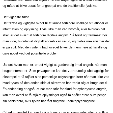
og måde at blive udsat for angreb på end de traditionelle fysiske.
Det vigtigste først
Det første og vigtigste skridt til at kunne forhindre uheldige situationer er
information og oplysning. Hvis ikke man ved hvornår, eller hvordan det
sker, er det svært at forhindre digitale angreb. Så først og fremmest bør
man vide, hvordan et digitalt angreb kan se ud, og hvilke mekanismer der
er på spil. Med den viden i baghovedet bliver det nemmere at handle og
gøre noget ved det potentielle problem.
Uanset hvem man er, er det vigtigt at gardere sig imod angreb, når man
bruger internettet. Som privatperson kan det være utroligt ubehageligt for
eksempel at få stjålet sine personlige oplysninger, især når man ikke ved
hvad tyven på den anden side af skærmen har tænkt sig at bruge det til.
En anden ting er også, at når man står for skud for cybertyvens angreb,
kan man oveni at få stjålet oplysninger også få stjålet store sum penge
sin bankkonto, hvis tyven har fået fingrene i bankoplysningerne.
Cyberkriminalitet kan også gå ud over store virksomheder eller offentlige