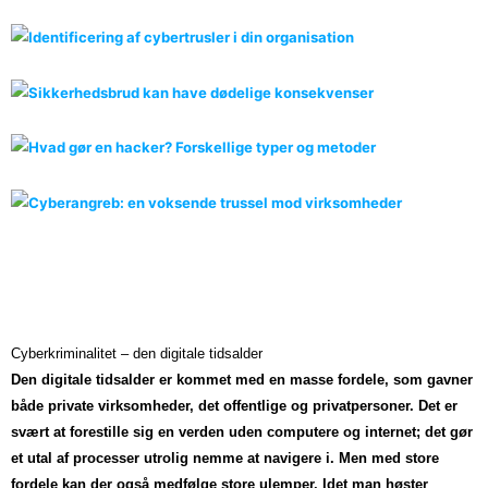
w
i
23. december 2024
Ingen kommentarer
n
g
23. december 2024
Ingen kommentarer
S
l
23. december 2024
Ingen kommentarer
i
d
e
1
o
f
7
Cyberkriminalitet – den digitale tidsalder
Den digitale tidsalder er kommet med en masse fordele, som gavner
både private virksomheder, det offentlige og privatpersoner. Det er
svært at forestille sig en verden uden computere og internet; det gør
et utal af processer utrolig nemme at navigere i. Men med store
fordele kan der også medfølge store ulemper. Idet man høster