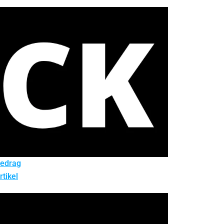
redrag
rtikel