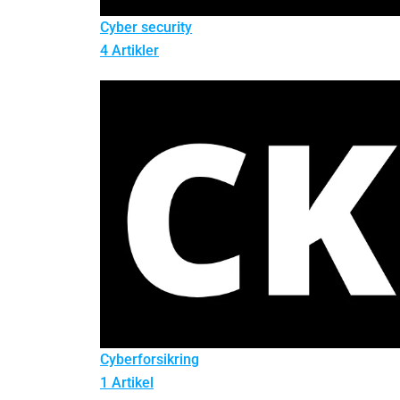
Cyber security
4 Artikler
Cyberforsikring
1 Artikel