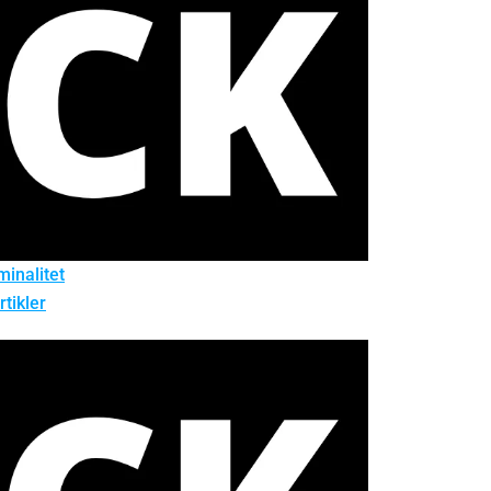
minalitet
rtikler