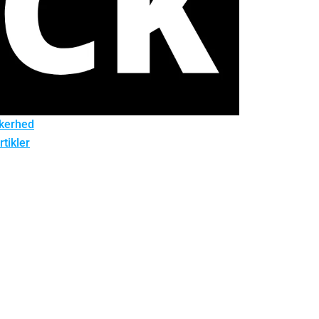
kerhed
rtikler