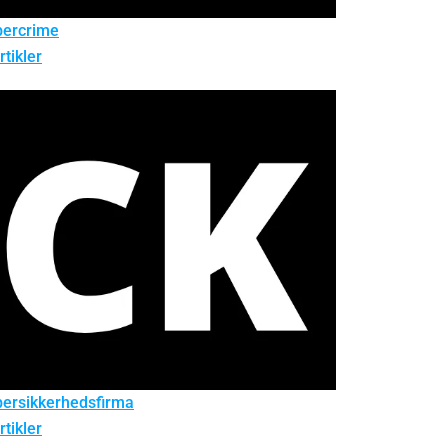
bercrime
rtikler
ersikkerhedsfirma
rtikler