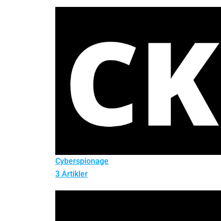
Cyberspionage
3 Artikler