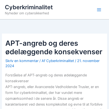
Gå
Cyberkriminalitet
til
Nyheder om cybersikkerhed
indholdet
APT-angreb og deres
ødelæggende konsekvenser
Skriv en kommentar
/ Af
Cyberkriminalitet
/
21. november
2024
Forståelse af APT-angreb og deres ødelæggende
konsekvenser
APT-angreb, eller Avancerede Vedholdende Trusler, er en
form for cyberkriminalitet, der har vundet mere
opmærksomhed i de senere år. Disse angreb er
karakteriseret ved deres kompleksitet og evne til at forblive