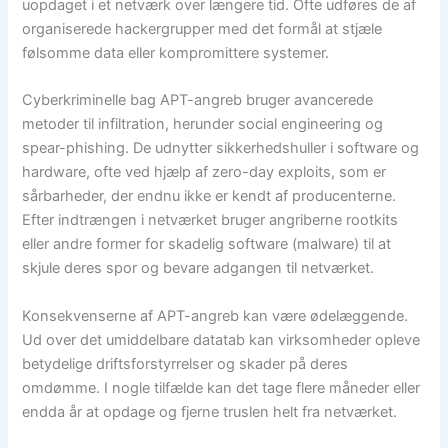
uopdaget i et netværk over længere tid. Ofte udføres de af
organiserede hackergrupper med det formål at stjæle
følsomme data eller kompromittere systemer.
Cyberkriminelle bag APT-angreb bruger avancerede
metoder til infiltration, herunder social engineering og
spear-phishing. De udnytter sikkerhedshuller i software og
hardware, ofte ved hjælp af zero-day exploits, som er
sårbarheder, der endnu ikke er kendt af producenterne.
Efter indtrængen i netværket bruger angriberne rootkits
eller andre former for skadelig software (malware) til at
skjule deres spor og bevare adgangen til netværket.
Konsekvenserne af APT-angreb kan være ødelæggende.
Ud over det umiddelbare datatab kan virksomheder opleve
betydelige driftsforstyrrelser og skader på deres
omdømme. I nogle tilfælde kan det tage flere måneder eller
endda år at opdage og fjerne truslen helt fra netværket.