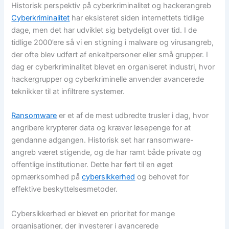
Historisk perspektiv på cyberkriminalitet og hackerangreb
Cyberkriminalitet
har eksisteret siden internettets tidlige
dage, men det har udviklet sig betydeligt over tid. I de
tidlige 2000’ere så vi en stigning i malware og virusangreb,
der ofte blev udført af enkeltpersoner eller små grupper. I
dag er cyberkriminalitet blevet en organiseret industri, hvor
hackergrupper og cyberkriminelle anvender avancerede
teknikker til at infiltrere systemer.
Ransomware
er et af de mest udbredte trusler i dag, hvor
angribere krypterer data og kræver løsepenge for at
gendanne adgangen. Historisk set har ransomware-
angreb været stigende, og de har ramt både private og
offentlige institutioner. Dette har ført til en øget
opmærksomhed på
cybersikkerhed
og behovet for
effektive beskyttelsesmetoder.
Cybersikkerhed er blevet en prioritet for mange
organisationer, der investerer i avancerede