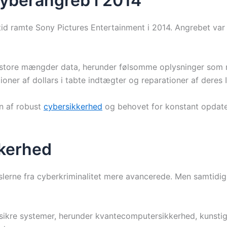
Cyberangreb i 2014
tid ramte Sony Pictures Entertainment i 2014. Angrebet v
l store mængder data, herunder følsomme oplysninger so
oner af dollars i tabte indtægter og reparationer af deres 
n af robust
cybersikkerhed
og behovet for konstant opdate
kerhed
uslerne fra cyberkriminalitet mere avancerede. Men samtidig
kre systemer, herunder kvantecomputersikkerhed, kunstig int