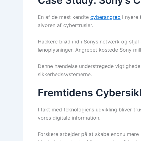
Case Study: Sony’s 
En af de mest kendte
cyberangreb
i nyere 
alvoren af cybertrusler.
Hackere brød ind i Sonys netværk og stja
lønoplysninger. Angrebet kostede Sony milli
Denne hændelse understregede vigtighede
sikkerhedssystemerne.
Fremtidens Cybersik
I takt med teknologiens udvikling bliver tr
vores digitale information.
Forskere arbejder på at skabe endnu mere si