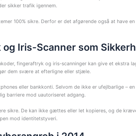
der sikker trafik igennem.
emer 100% sikre. Derfor er det afgørende også at have en 
yk og Iris-Scanner som Sikk
der, fingeraftryk og iris-scanninger kan give et ekstra lag
gør dem svære at efterligne eller stjæle.
tphones eller bankkonti. Selvom de ikke er ufejlbarlige – e
tlig barriere mod uautoriseret adgang.
re sikre. De kan ikke gættes eller let kopieres, og de kræver
pen mod identitetstyveri.