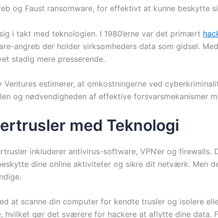
eb og Faust ransomware, for effektivt at kunne beskytte 
sig i takt med teknologien. I 1980’erne var det primært
hac
ware-angreb der holder virksomheders data som gidsel. Med
et stadig mere presserende.
Ventures estimerer, at omkostningerne ved cyberkriminalitet 
uslen og nødvendigheden af effektive forsvarsmekanismer mod
ertrusler med Teknologi
trusler inkluderer antivirus-software, VPN’er og firewalls
kytte dine online aktiviteter og sikre dit netværk. Men det
ndige.
d at scanne din computer for kendte trusler og isolere elle
, hvilket gør det sværere for hackere at aflytte dine data.