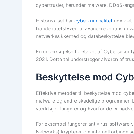
cybertrusler, herunder malware, DDoS-angr
Historisk set har
cyberkriminalitet
udviklet 
fra identitetstyveri til avancerede ransom
netværkssikkerhed og databeskyttelse blev
En undersøgelse foretaget af Cybersecurity 
2021. Dette tal understreger alvoren af tr
Beskyttelse mod Cyb
Effektive metoder til beskyttelse mod cyber
malware og andre skadelige programmer, bes
værktøjer fungerer og hvorfor de er nødve
For eksempel fungerer antivirus-software ve
Networks) krypterer din internetforbindelse