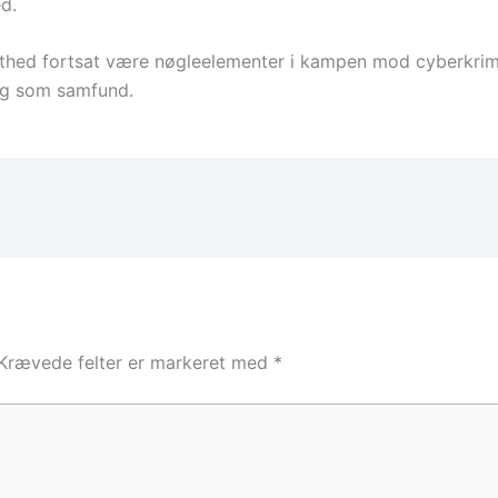
d.
thed fortsat være nøgleelementer i kampen mod cyberkrimina
og som samfund.
Krævede felter er markeret med
*