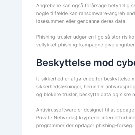
Angrebene kan også forårsage betydelig skad
nogle tilfælde kan ransomware-angreb endda
løsesummen eller gendanne deres data.
Phishing-trusler udgør en lige så stor risi
vellykket phishing-kampagne give angribern
Beskyttelse mod cybe
It-sikkerhed er afgørende for beskyttelse m
sikkerhedsløsninger, herunder antiviruspr
og blokere trusler, beskytte data og sikre 
Antivirussoftware er designet til at opdage
Private Networks) krypterer internetforbind
programmer der opdager phishing-forsøg.