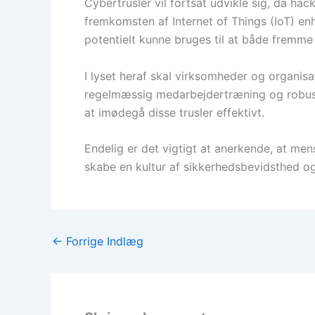
Cybertrusler vil fortsat udvikle sig, da ha
fremkomsten af Internet of Things (IoT) en
potentielt kunne bruges til at både fremm
I lyset heraf skal virksomheder og organis
regelmæssig medarbejdertræning og robuste
at imødegå disse trusler effektivt.
Endelig er det vigtigt at anerkende, at mens
skabe en kultur af sikkerhedsbevidsthed og
←
Forrige Indlæg