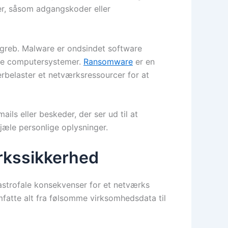
nger, såsom adgangskoder eller
reb. Malware er ondsindet software
vate computersystemer.
Ransomware
er en
rbelaster et netværksressourcer for at
ils eller beskeder, der ser ud til at
tjæle personlige oplysninger.
rkssikkerhed
strofale konsekvenser for et netværks
mfatte alt fra følsomme virksomhedsdata til