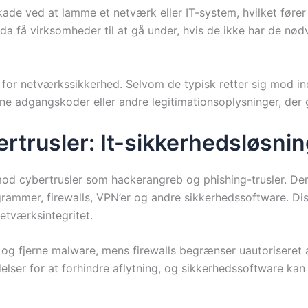
e ved at lamme et netværk eller IT-system, hvilket fører til
 få virksomheder til at gå under, hvis de ikke har de nødv
ko for netværkssikkerhed. Selvom de typisk retter sig mod i
e adgangskoder eller andre legitimationsoplysninger, der 
rtrusler: It-sikkerhedsløsni
od cybertrusler som hackerangreb og phishing-trusler. Der f
ogrammer, firewalls, VPN’er og andre sikkerhedssoftware. 
netværksintegritet.
 og fjerne malware, mens firewalls begrænser uautoriseret a
elser for at forhindre aflytning, og sikkerhedssoftware kan