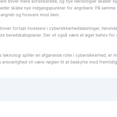
ckere bliver mere sofistikerede, og nye teknologier skaber 
heder skabe nye indgangspunkter for angribere. På samme ti
e angreb og forsvare mod dem.
ationer fortsat investere i cybersikkerhedsløsninger, herun
 beredskabsplaner. Der vil også være et øget behov for s
 teknologi spiller en afgørende rolle i cybersikkerhed, er m
 ansvarlighed vil være nøglen til at beskytte mod fremtidig