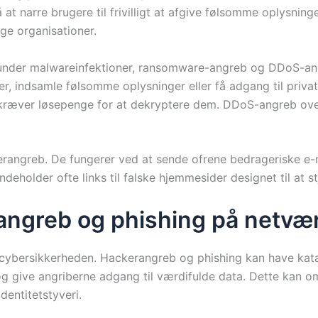
å at narre brugere til frivilligt at afgive følsomme oplysni
ge organisationer.
under malwareinfektioner, ransomware-angreb og DDoS-ang
ner, indsamle følsomme oplysninger eller få adgang til pri
g kræver løsepenge for at dekryptere dem. DDoS-angreb ove
kerangreb. De fungerer ved at sende ofrene bedrageriske e-ma
deholder ofte links til falske hjemmesider designet til at s
rangreb og phishing på netvæ
cybersikkerheden. Hackerangreb og phishing kan have kata
g give angriberne adgang til værdifulde data. Dette kan o
dentitetstyveri.