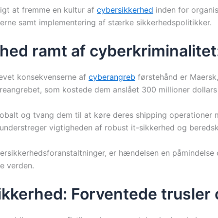
igt at fremme en kultur af
cybersikkerhed
inden for organi
erne samt implementering af stærke sikkerhedspolitikker.
ed ramt af cyberkriminalitet
levet konsekvenserne af
cyberangreb
førstehånd er Maersk, 
ngrebet, som kostede dem anslået 300 millioner dollars i 
alt og tvang dem til at køre deres shipping operationer m
n understreger vigtigheden af robust it-sikkerhed og bereds
ersikkerhedsforanstaltninger, er hændelsen en påmindelse 
e verden.
ikkerhed: Forventede trusler 