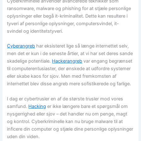
Cyberkriminelle anvender avancerede teknikker som
ransomware, malware og phishing for at stjæle personlige
oplysninger eller begå it-kriminalitet. Dette kan resultere i
tyveri af personlige oplysninger, computersvindel, it-
svindel og identitetstyveri.
Cyberangreb
har eksisteret lige så længe internettet selv,
men det er kun i de seneste årtier, at vi har set deres sande
skadelige potentiale.
Hackerangreb
var engang begrænset
til computerentusiaster, der ønskede at udfordre systemer
eller skabe kaos for sjov. Men med fremkomsten af ​​
internettet blev disse angreb mere sofistikerede og farlige.
I dag er cybertrusler en af de største trusler mod vores
samfund.
Hacking
er ikke længere bare et spørgsmål om
nysgerrighed eller sjov – det handler nu om penge, magt
og kontrol. Cyberkriminelle kan nu bruge malware til at
inficere din computer og stjæle dine personlige oplysninger
uden din viden.