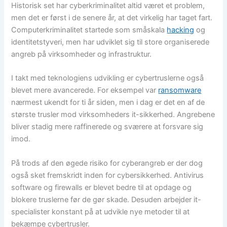
Historisk set har cyberkriminalitet altid været et problem,
men det er først i de senere år, at det virkelig har taget fart.
Computerkriminalitet startede som småskala
hacking
og
identitetstyveri, men har udviklet sig til store organiserede
angreb på virksomheder og infrastruktur.
I takt med teknologiens udvikling er cybertruslerne også
blevet mere avancerede. For eksempel var
ransomware
nærmest ukendt for ti år siden, men i dag er det en af de
største trusler mod virksomheders it-sikkerhed. Angrebene
bliver stadig mere raffinerede og sværere at forsvare sig
imod.
På trods af den øgede risiko for cyberangreb er der dog
også sket fremskridt inden for cybersikkerhed. Antivirus
software og firewalls er blevet bedre til at opdage og
blokere truslerne før de gør skade. Desuden arbejder it-
specialister konstant på at udvikle nye metoder til at
bekæmpe cybertrusler.