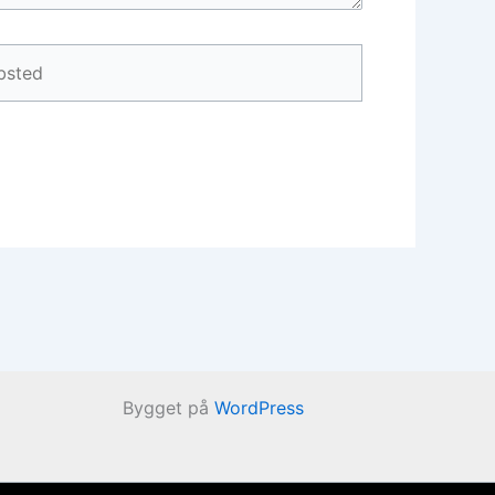
ted
Bygget på
WordPress