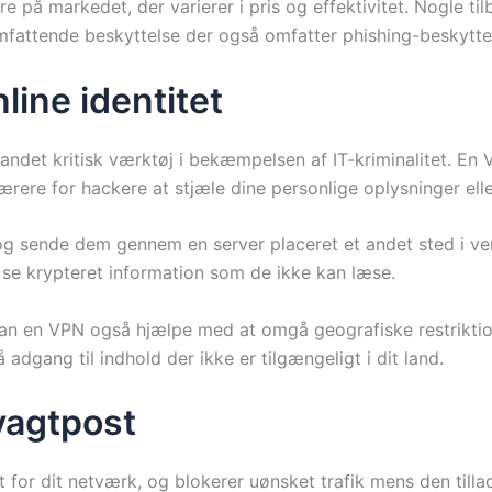
are på markedet, der varierer i pris og effektivitet. Nogle
omfattende beskyttelse der også omfatter phishing-beskyt
line identitet
t andet kritisk værktøj i bekæmpelsen af IT-kriminalitet. E
ærere for hackere at stjæle dine personlige oplysninger eller
og sende dem gennem en server placeret et andet sted i ve
un se krypteret information som de ikke kan læse.
t, kan en VPN også hjælpe med at omgå geografiske restriktion
å adgang til indhold der ikke er tilgængeligt i dit land.
 vagtpost
t for dit netværk, og blokerer uønsket trafik mens den tilla