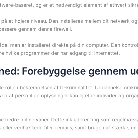
ftware-baseret, og er et nødvendigt element af ethvert sikr
på et højere niveau. Den installeres mellem dit netværk og 
 passere gennem denne firewall.
e, men er installeret direkte på din computer. Den kontroll
yre hvilke programmer der har adgang til internettet.
thed: Forebyggelse gennem 
e rolle i bekæmpelsen af IT-kriminalitet. Uddannelse omkrin
eri af personlige oplysninger kan hjælpe individer og orga
 bedre online vaner. Dette inkluderer ting som regelmæss
 eller vedhæftede filer i emails, samt brugen af stærke, u