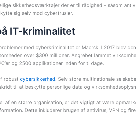
ige sikkerhedsværktøjer der er til rådighed – såsom antivir
kytte sig selv mod cybertrusler.
å IT-kriminalitet
problemer med cyberkriminalitet er Maersk. I 2017 blev de
somheden over $300 millioner. Angrebet lammet virksomhed
C’er og 2500 applikationer inden for ti dage.
af robust
cybersikkerhed
. Selv store multinationale selskabe
skridt til at beskytte personlige data og virksomhedsoplysn
l af en større organisation, er det vigtigt at være opmærk
information. Dette inkluderer brugen af antivirus, VPN og f