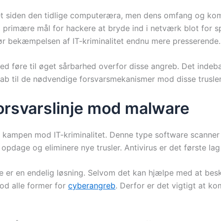
t siden den tidlige computeræra, men dens omfang og komp
et primære mål for hackere at bryde ind i netværk blot for
gør bekæmpelsen af IT-kriminalitet endnu mere presserende.
d føre til øget sårbarhed overfor disse angreb. Det indeb
kab til de nødvendige forsvarsmekanismer mod disse trusler
 forsvarslinje mod malware
j i kampen mod IT-kriminalitet. Denne type software scanne
pdage og eliminere nye trusler. Antivirus er det første lag
 ikke er en endelig løsning. Selvom det kan hjælpe med at 
od alle former for
cyberangreb
. Derfor er det vigtigt at k