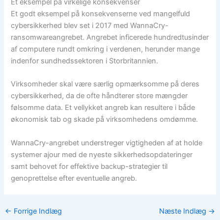
Et eksempel på virkelige konsekvenser
Et godt eksempel på konsekvenserne ved mangelfuld
cybersikkerhed blev set i 2017 med WannaCry-
ransomwareangrebet. Angrebet inficerede hundredtusinder
af computere rundt omkring i verdenen, herunder mange
indenfor sundhedssektoren i Storbritannien.
Virksomheder skal være særlig opmærksomme på deres
cybersikkerhed, da de ofte håndterer store mængder
følsomme data. Et vellykket angreb kan resultere i både
økonomisk tab og skade på virksomhedens omdømme.
WannaCry-angrebet understreger vigtigheden af ​​at holde
systemer ajour med de nyeste sikkerhedsopdateringer
samt behovet for effektive backup-strategier til
genoprettelse efter eventuelle angreb.
←
Forrige Indlæg
Næste Indlæg
→