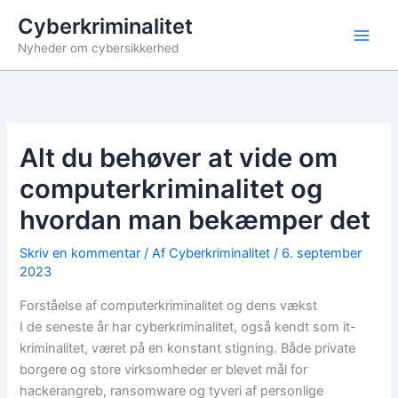
Gå
Cyberkriminalitet
til
Nyheder om cybersikkerhed
indholdet
Alt du behøver at vide om
computerkriminalitet og
hvordan man bekæmper det
Skriv en kommentar
/ Af
Cyberkriminalitet
/
6. september
2023
Forståelse af computerkriminalitet og dens vækst
I de seneste år har cyberkriminalitet, også kendt som it-
kriminalitet, været på en konstant stigning. Både private
borgere og store virksomheder er blevet mål for
hackerangreb, ransomware og tyveri af personlige